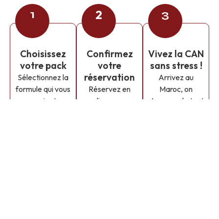
1
2
3
Choisissez
Confirmez
Vivez la CAN
votre pack
votre
sans stress !
réservation
Sélectionnez la
Arrivez au
formule qui vous
Réservez en
Maroc, on
convient :
ligne ou
s’occupe de tout
hébergement,
contactez notre
: accueil à
transport,
équipe. Nous
l’aéroport,
billetterie,
vous envoyons
transferts,
excursions…
une
matchs, visites
tout est
confirmation et
et
modulable selon
tous les détails
accompagnement
vos envies et
de votre séjour.
24h/24.
votre budget.